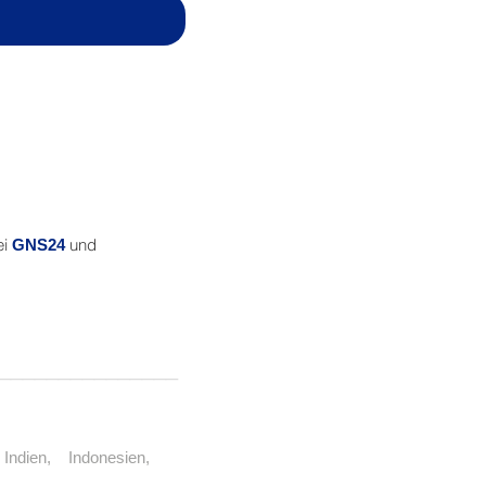
ei
und
GNS24
_______________
, Indien, Indonesien,