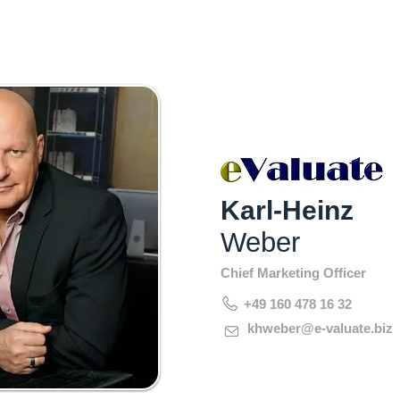
Karl-Heinz
Weber
Chief Marketing Officer
+49 160 478 16 32
khweber@e-valuate.biz