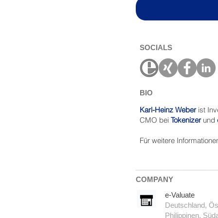
SOCIALS
BIO
Karl-Heinz Weber
ist In
CMO bei
Tokenizer
und
​Für weitere Information
_______________
COMPANY
e-Valuate
Deutschland, Öst
Philippinen, Süda