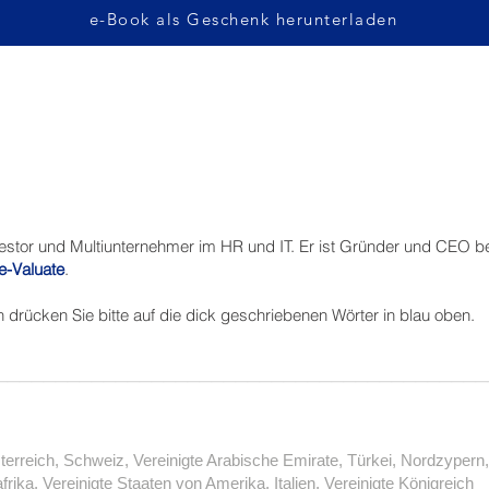
e-Book als Geschenk herunterladen
vestor und Multiunternehmer im HR und IT. Er ist Gründer und CEO b
e-Valuate
.
en drücken Sie bitte auf die dick geschriebenen Wörter in blau oben.
_________________________________________
erreich, Schweiz, Vereinigte Arabische Emirate, Türkei, Nordzypern
frika, Vereinigte Staaten von Amerika, Italien, Vereinigte Königreich