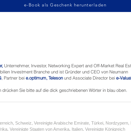
e-Book als Geschenk herunterladen
er
,
Unternehmer, Investor, Networking Expert and Off-Market Real Esta
mobilien Investment Branche und ist Gründer und CEO von Neumann
G
, Partner bei
e.optimum
,
Teleson
und Associate Director bei
e-Valua
n drücken Sie bitte auf die dick geschriebenen Wörter in blau oben.
_________________________________________
rreich, Schweiz, Vereinigte Arabische Emirate, Türkei, Nordzypern,
rika, Vereinigte Staaten von Amerika, Italien, Vereinigte Königreich