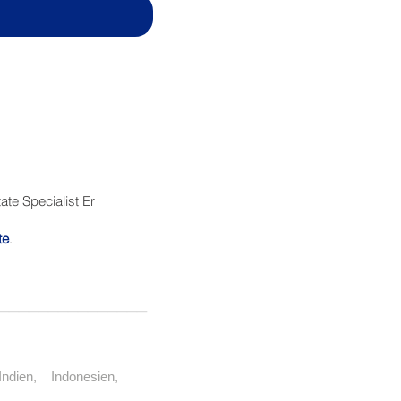
te Specialist Er
te
.
_______________
 Indien, Indonesien,