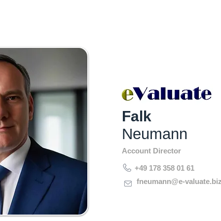
Falk
Neumann
Account Director
+49 178 358 01 61
fneumann@e-valuate.bi